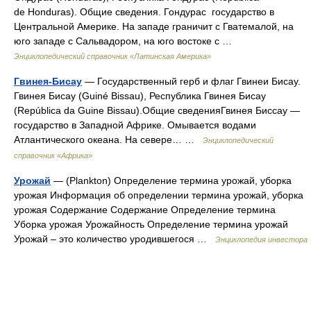
de Honduras). Общие сведения. Гондурас государство в
Центральной Америке. На западе граничит с Гватемалой, на
юго западе с Сальвадором, на юго востоке с …
Энциклопедический справочник «Латинская Америка»
Гвинея-Бисау
— Государственный герб и флаг Гвинеи Бисау.
Гвинея Бисау (Guiné Bissau), Республика Гвинея Бисау
(República da Guine Bissau).Общие сведенияГвинея Биссау —
государство в Западной Африке. Омывается водами
Атлантического океана. На севере… …
Энциклопедический
справочник «Африка»
Урожай
— (Plankton) Определение термина урожай, уборка
урожая Информация об определении термина урожай, уборка
урожая Содержание Содержание Определение термина
Уборка урожая Урожайность Определение термина урожай
Урожай – это количество уродившегося …
Энциклопедия инвестора