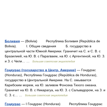
Боливия
— (Bolivia) Республика Боливия (República de
Bolivia). I. Общие сведения Б. государство в
центральной части Южной Америки. Граничит на С. и С. В. с
Бразилией, на Ю. В. с Парагваем, на Ю. с Аргентиной, на Ю. З.
и З. с Чили… …
Большая советская энциклопедия
Гондурас (государство в Центр. Америке)
— Гондурас
(Honduras), Республика Гондурас (República de Honduras),
государство в Центральной Америке. На С. омывается
Карибским морем, на Ю. заливом Фонсека Тихого океана.
Граничит на Ю. В. с Никарагуа, на Ю. З. с Сальвадором, на З. и
С. З. с… …
Большая советская энциклопедия
Гондурас
— I Гондурас (Honduras) Республика Гондурас