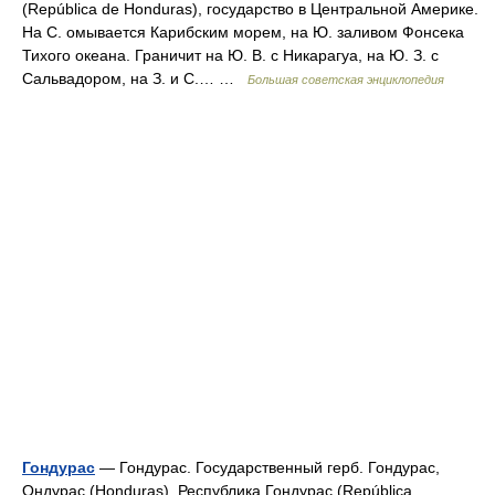
(República de Honduras), государство в Центральной Америке.
На С. омывается Карибским морем, на Ю. заливом Фонсека
Тихого океана. Граничит на Ю. В. с Никарагуа, на Ю. З. с
Сальвадором, на З. и С.… …
Большая советская энциклопедия
Гондурас
— Гондурас. Государственный герб. Гондурас,
Ондурас (Honduras), Республика Гондурас (República